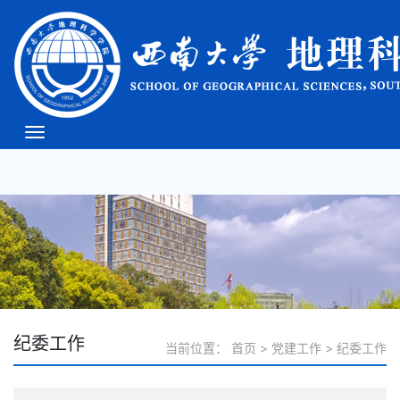
必威(bw·西汉姆联)中文
官方网站-West Ham
Unite
纪委工作
当前位置：
首页
>
党建工作
>
纪委工作