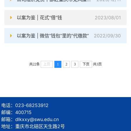
以案为鉴 | 花式“借”钱
2023/08/01
以案为鉴 | 微信“钱包”里的“代缴款”
2022/09/30
共22条
上页
1
2
3
下页
共3页
电话：023-68253912
邮编：400715
邮箱：dlkxxy@swu.edu.cn
地址：重庆市北碚区天生路2号