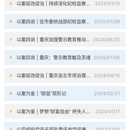
以案促改促治 | 持续深化纪检监察体制改革 推动完善党和国家监督体系
2025/01/13
以案四说 | 驻市委统战部纪检监察组：分类开展警示教育 深入推动以案促改促治
2025/01/08
以案四说 | 重庆加强警示教育推动以案促改促治让党员干部知敬畏存戒惧守底线
2024/08/25
以案四说 | 重庆：警示教育触及灵魂
2024/07/08
以案促改促治 | 重庆渝北专项治理招投标领域突出问题 推动营造公平竞争市场环境
2024/04/15
以案为鉴 | “硕鼠”现形记
2024/02/21
以案为鉴 | 梦想"财富自由" 终失人生自由
2024/01/17
公司组织党员干部赴重庆市党风廉政教育基地开展专题教育
2023/12/11