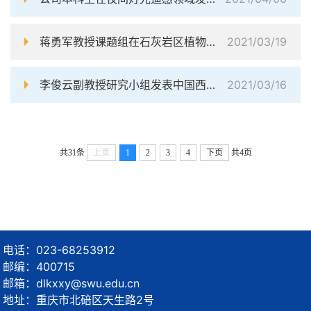
蒋勇军教授课题组在石灰岩区植物的水分利用机制研究中取得新进展
2021/03/19
李俊云副教授研究小组发表中国西南地区晚全新世亚洲夏季风演化与岩溶关键带水文变化研究新进展
2021/03/16
共31条
上页
1
2
3
4
下页
共4页
电话：023-68253912
邮编：400715
邮箱：dlkxxy@swu.edu.cn
地址：重庆市北碚区天生路2号