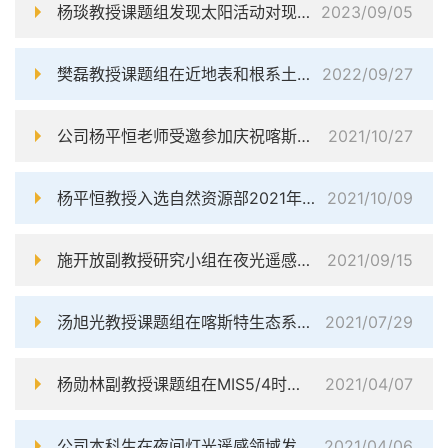
杨琰教授课题组发现太阳活动对现代洞穴沉积物δ18O存在影响
2023/09/05
樊磊教授课题组在近地表和根系土壤水分数据产品验证方面取得重要进展
2022/09/27
公司杨平恒老师受邀参加庆祝喀斯特与洞穴国际年会议
2021/10/27
杨平恒教授入选自然资源部2021年青年科技人才
2021/10/09
施开放副教授研究小组在夜光遥感的人类活动环境影响效应领域取得新进展
2021/09/15
汤旭光教授课题组在喀斯特生态系统全球变化响应领域取得系列研究进展
2021/07/29
杨勋林副教授课题组在MIS5/4时期亚洲夏季风控制机制研究中取得新进展
2021/04/07
公司本科生在夜间灯光遥感领域发表系列研究论文
2021/04/06