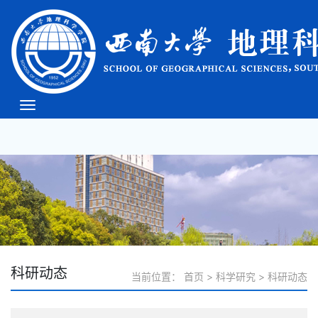
必威(bw·西汉姆联)中文
官方网站-West Ham
Unite
科研动态
当前位置：
首页
>
科学研究
>
科研动态