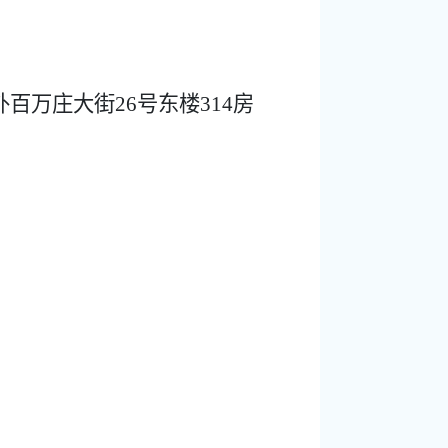
外百万庄大街
26
号东楼
314
房