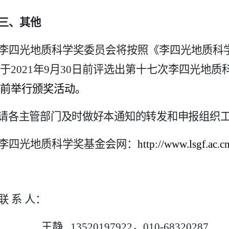
三、其他
李四光地质科学奖委员会将按照《李四光地质科
于
2021
年
9
月
30
日前评选出第十七次李四光地质
前举行颁奖活动。
请各主管部门及时做好本通知的转发和申报组织
李四光地质科学奖基金会网：
http://www.lsgf.ac.c
联 系 人：
王静
13520197922
，
010-68320287