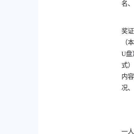
名、
奖证
（本
U
盘
式）
内容
况、
一人