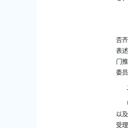
否齐
表述
门推
委员
以及
受理