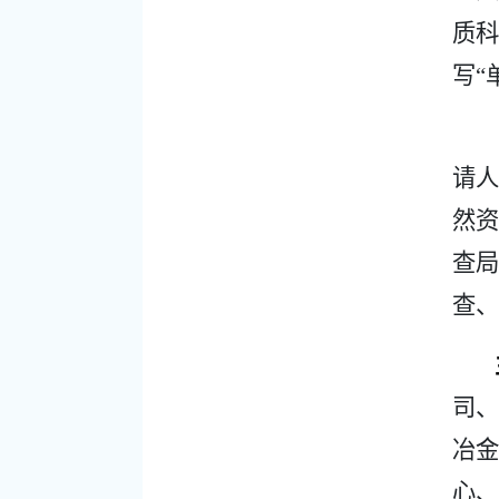
质科
写“
请人
然资
查局
查、
司、
冶金
心、