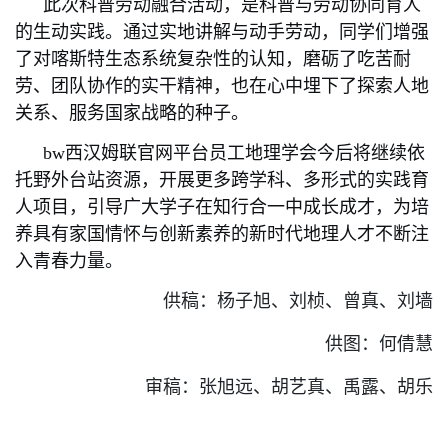
此次科普劳动融合活动，是科普与劳动协同育人
的生动实践。通过实地讲解与动手劳动，同学们增强
了对喀斯特生态系统复杂性的认知，磨砺了吃苦耐
劳、团队协作的实干精神，也在心中埋下了探索人地
关系、服务国家战略的种子。
bw西汉姆联官网平台员工地理学会今后将继续依
托野外台站资源，开展更多跨学科、多形式的实践育
人项目，引导广大学子在知行合一中成长成才，为培
养具有家国情怀与创新素养的新时代地理人才不断注
入青春力量。
供稿：杨子旭、刘桢、曾真、刘墙
供图：何倩慧
审稿：张旭远、胡艺真、禹露、胡乐