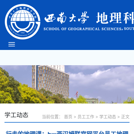
必威(bw·西汉姆联)中文
官方网站-West Ham
Unite
学工动态
当前位置：
首页
>
员工工作
>
学工动态
>
正文