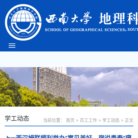
必威(bw·西汉姆联)中文
官方网站-West Ham
Unite
学工动态
当前位置：
首页
>
员工工作
>
学工动态
>
正文