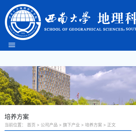
必威(bw·西汉姆联)中文
官方网站-West Ham
Unite
培养方案
当前位置：
首页
>
公司产品
>
旗下产业
>
培养方案
>
正文