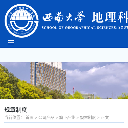
必威(bw·西汉姆联)中文
官方网站-West Ham
Unite
规章制度
当前位置：
首页
>
公司产品
>
旗下产业
>
规章制度
>
正文