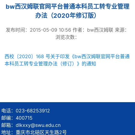
bw西汉姆联官网平台普通本科员工转专业管理
办法（2020年修订版）
发布时间：2015-05-09 10:56
作者：bw西汉姆联
来源：
浏览次数：
西校〔2020〕168 号关于印发《bw西汉姆联官网平台普通
本科员工转专业管理办法（修订）》的通知
电话：023-68253912
邮编：400715
邮箱：dlkxxy@swu.edu.cn
地址：重庆市北碚区天生路2号