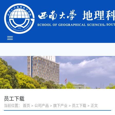
必威(bw·西汉姆联)中文
官方网站-West Ham
Unite
员工下载
当前位置：
首页
>
公司产品
>
旗下产业
>
员工下载
>
正文