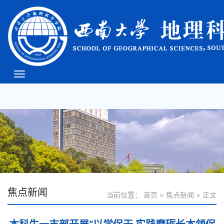
必威(bw·西汉姆联)中文
官方网站-West Ham
Unite
焦点新闻
当前位置：
首页
>
焦点新闻
>
正文