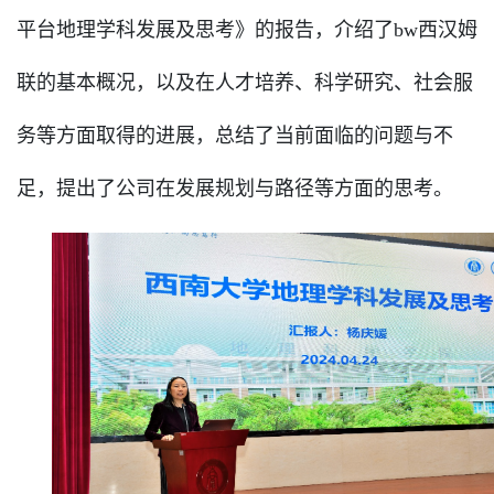
平台地理学科发展及思考》的报告，介绍了bw西汉姆
联的基本概况，以及在人才培养、科学研究、社会服
务等方面取得的进展，总结了当前面临的问题与不
足，提出了公司在
发展规划与路径等方面的思考。