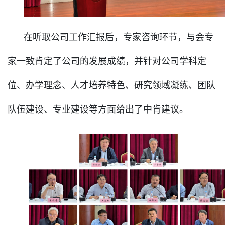
在听取公司工作汇报后，专家咨询环节，与会专
家一致肯定了公司的发展成绩，并针对公司学科定
位、办学理念、人才培养特色、研究领域凝练、团队
队伍建设、专业建设等方面给出了中肯建议。