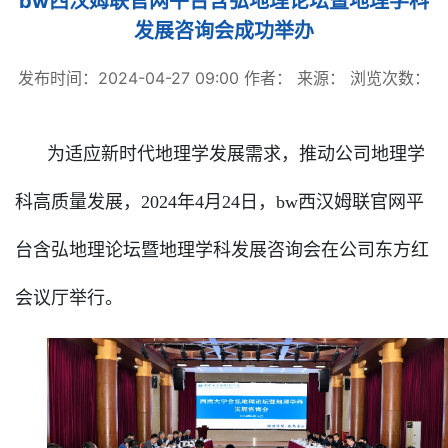
bw西汉姆联官网平台含弘地理论坛暨地理学科
发展咨询会成功举办
发布时间：2024-04-27 09:00
作者：
来源：
浏览次数：
为适应新时代地理学发展需求，推动公司地理学
科高质量发展，2024年4月24日，bw西汉姆联官网平
台含弘地理论坛暨地理学科发展咨询会在公司东方红
会议厅举行。