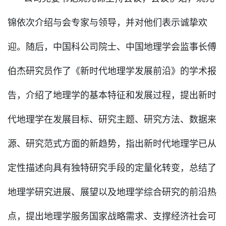
锦依次介绍与会专家与领导，并对他们表示诚挚欢
迎。随后，中国科公司院士、中国地理学会监事长傅
伯杰研究员作了《新时代地理学发展前沿》的学术报
告，介绍了地理学的基本特征和发展过程，提出新时
代地理学在发展目标、研究主题、研究方法、数据来
源、研究范式方面的新趋势，指出新时代地理学已从
定性描述向具有独特研究手段的定量化转变，总结了
地理学研究进展、展望以及地理学综合研究的前沿热
点，提出地理学服务国家战略需求、支撑经济社会可