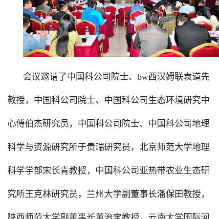
会议邀请了中国科公司院士、bw西汉姆联袁道先
教授，中国科公司院士、中国科公司生态环境研究中
心傅伯杰研究员，中国科公司院士、中国科公司地理
科学与资源研究所于贵瑞研究员，北京师范大学地理
科学学部宋长青教授，中国科公司亚热带农业生态研
究所王克林研究员，兰州大学副董事长潘保田教授，
陕西师范大学副董事长董治宝教授，云南大学国际河