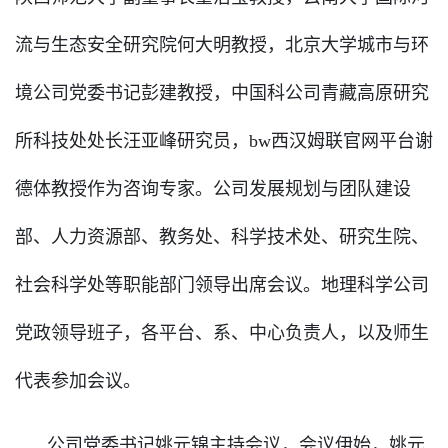
流与生态安全研究院何大明教授，北京大学城市与环
境公司党委书记彭建教授，中国科公司青藏高原研究
所科技处处长汪亚峰研究员，bw西汉姆联官网平台谢
德体教授作为咨询专家。公司发展规划与团队建设
部、人力资源部、教务处、科学技术处、研究生院、
社会科学处等职能部门领导出席会议。地理科学公司
党政领导班子，各平台、系、中心负责人，以及师生
代表参加会议。
公司党委书记姚元锦主持会议，会议伊始，姚元