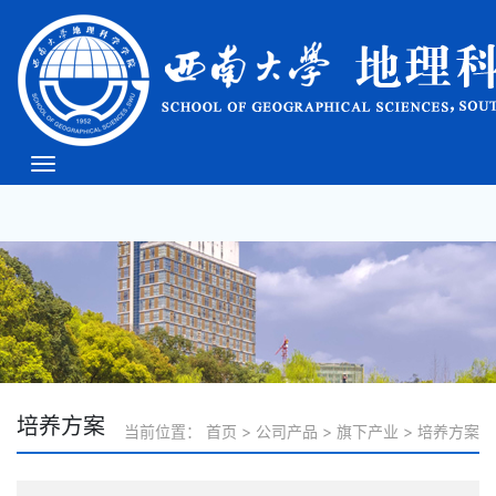
必威(bw·西汉姆联)中文
官方网站-West Ham
Unite
培养方案
当前位置：
首页
>
公司产品
>
旗下产业
>
培养方案